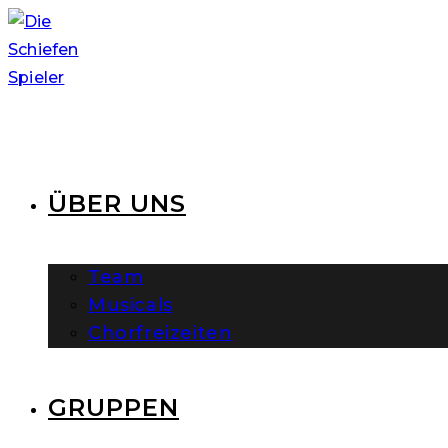
Zum
Inhalt
springen
ÜBER UNS
Team
Musicals
Chorfreizeiten
GRUPPEN