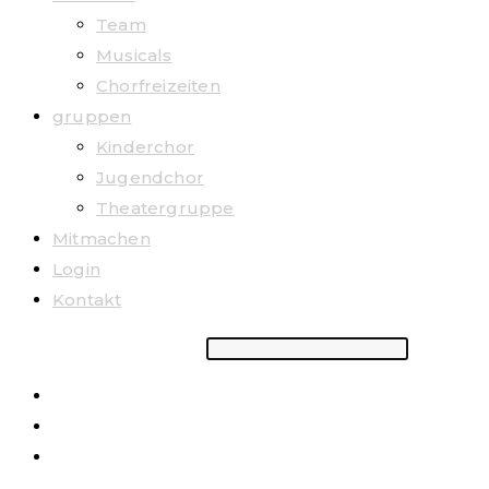
Team
Musicals
Chorfreizeiten
gruppen
Kinderchor
Jugendchor
Theatergruppe
Mitmachen
Login
Kontakt
Suchbegriff eingeben