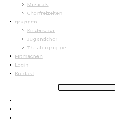
Musicals
Chorfreizeiten
gruppen
Kinderchor
Jugendchor
Theatergruppe
Mitmachen
Login
Kontakt
Suchbegriff eingeben