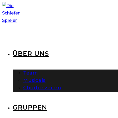
Zum
Inhalt
springen
ÜBER UNS
Team
Musicals
Chorfreizeiten
GRUPPEN