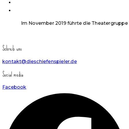
einzuklappen
Im November 2019 führte die Theatergruppe d
Schreib uns
kontakt@dieschiefenspieler.de
Social media
Facebook