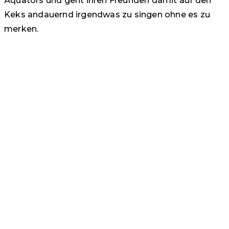
Äquators und geht ihren Freunden damit auf den
Keks andauernd irgendwas zu singen ohne es zu
merken.