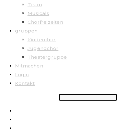
Team
Musicals
Chorfreizeiten
gruppen
Kinderchor
Jugendchor
Theatergruppe
Mitmachen
Login
Kontakt
Suchbegriff eingeben