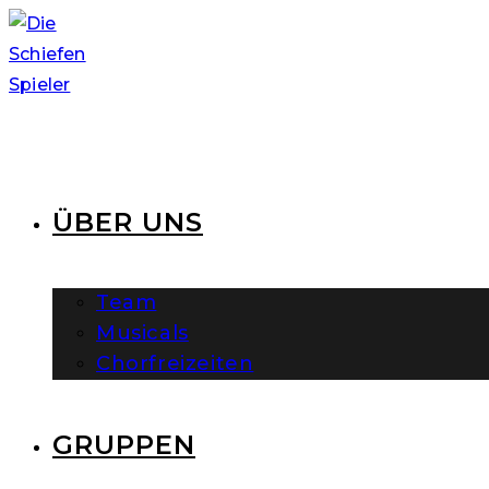
Zum
Inhalt
springen
ÜBER UNS
Team
Musicals
Chorfreizeiten
GRUPPEN