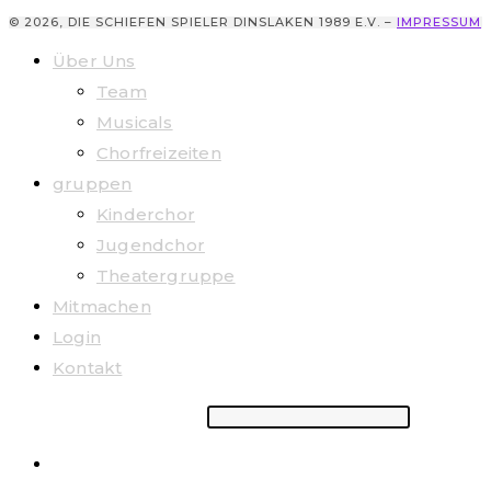
© 2026, DIE SCHIEFEN SPIELER DINSLAKEN 1989 E.V. –
IMPRESSUM
Über Uns
Team
Musicals
Chorfreizeiten
gruppen
Kinderchor
Jugendchor
Theatergruppe
Mitmachen
Login
Kontakt
Suchbegriff eingeben